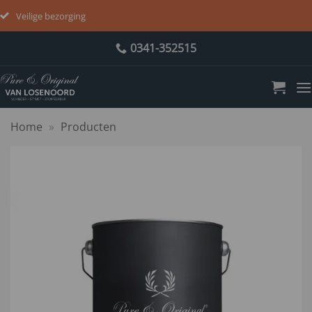
Veilige bezorging
Ga
0341-352515
naar
inhoud
Home
»
Producten