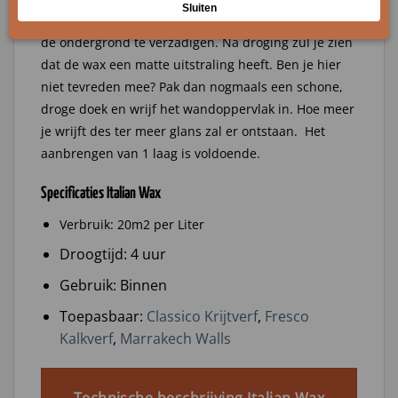
katoenen doek. Maak cirkelende bewegingen om zo
de ondergrond te verzadigen. Na droging zul je zien
dat de wax een matte uitstraling heeft. Ben je hier
niet tevreden mee? Pak dan nogmaals een schone,
droge doek en wrijf het wandoppervlak in. Hoe meer
je wrijft des ter meer glans zal er ontstaan. Het
aanbrengen van 1 laag is voldoende.
Specificaties Italian Wax
Verbruik: 20m2 per Liter
Droogtijd: 4 uur
Gebruik: Binnen
Toepasbaar:
Classico Krijtverf
,
Fresco
Kalkverf
,
Marrakech Walls