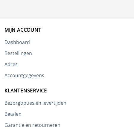
Deze
optie
kan
gekozen
worden
MIJN ACCOUNT
op
de
Dashboard
productpagina
Bestellingen
Adres
Accountgegevens
KLANTENSERVICE
Bezorgopties en levertijden
Betalen
Garantie en retourneren