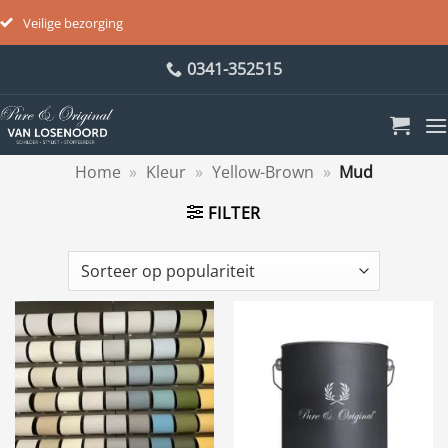
Veilige bezorging
Ga
0341-352515
naar
inhoud
Home
»
Kleur
»
Yellow-Brown
»
Mud
FILTER