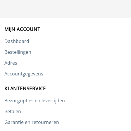
Deze
optie
kan
gekozen
worden
MIJN ACCOUNT
op
de
Dashboard
productpagina
Bestellingen
Adres
Accountgegevens
KLANTENSERVICE
Bezorgopties en levertijden
Betalen
Garantie en retourneren