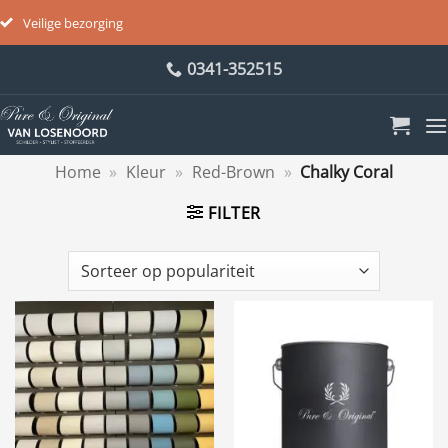
Veilige bezorging
Ga
0341-352515
naar
inhoud
Home
»
Kleur
»
Red-Brown
»
Chalky Coral
FILTER