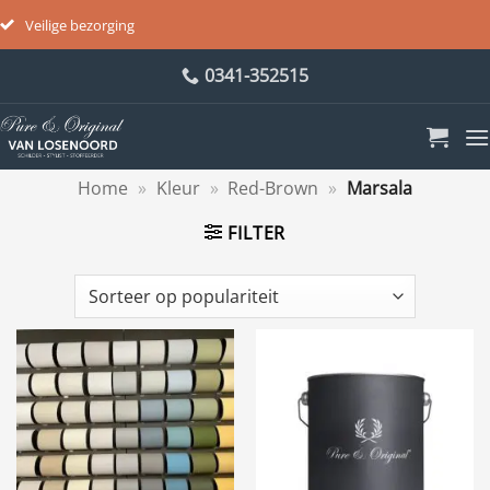
Veilige bezorging
Ga
0341-352515
naar
inhoud
Home
»
Kleur
»
Red-Brown
»
Marsala
FILTER