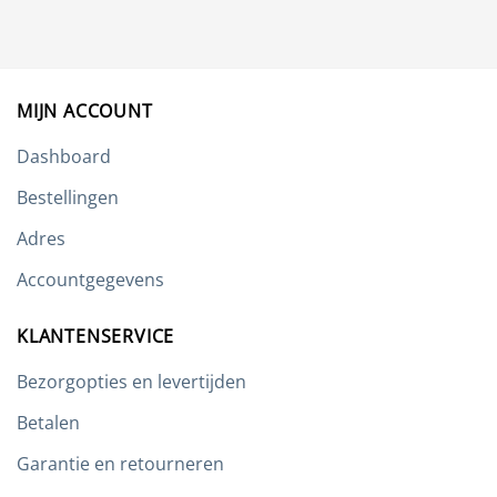
Deze
optie
kan
gekozen
worden
MIJN ACCOUNT
op
de
Dashboard
productpagina
Bestellingen
Adres
Accountgegevens
KLANTENSERVICE
Bezorgopties en levertijden
Betalen
Garantie en retourneren