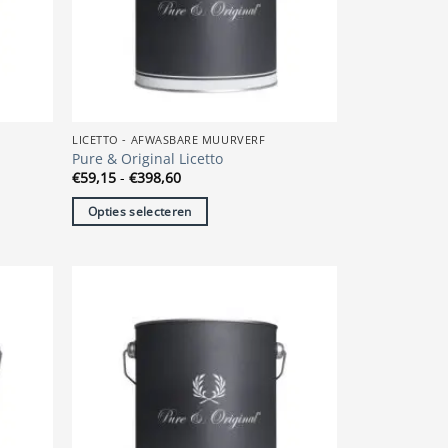
gekozen
worden
op
de
productpagina
LICETTO - AFWASBARE MUURVERF
Pure & Original Licetto
Prijsklasse:
€
59,15
-
€
398,60
€59,15
tot
Opties selecteren
€398,60
Dit
product
heeft
meerdere
variaties.
Deze
optie
kan
gekozen
worden