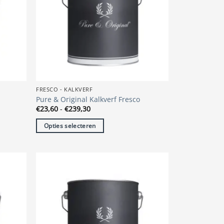
FRESCO - KALKVERF
Pure & Original Kalkverf Fresco
Prijsklasse:
€
23,60
-
€
239,30
€23,60
tot
Opties selecteren
€239,30
Dit
product
heeft
meerdere
variaties.
Deze
optie
kan