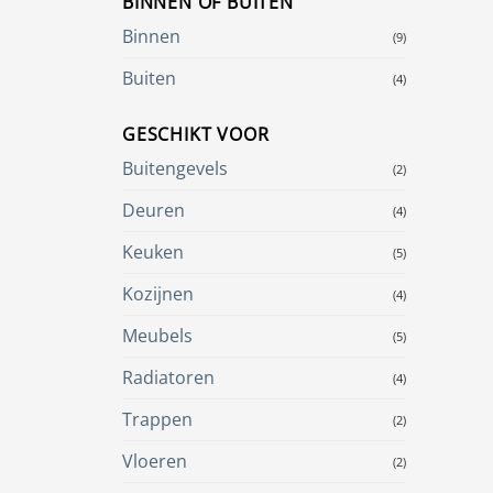
BINNEN OF BUITEN
Binnen
(9)
Buiten
(4)
GESCHIKT VOOR
Buitengevels
(2)
Deuren
(4)
Keuken
(5)
Kozijnen
(4)
Meubels
(5)
Radiatoren
(4)
Trappen
(2)
Vloeren
(2)