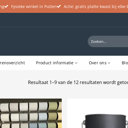
ing
Fysieke winkel in Putten
Actie: gratis platte kwast bij elke
Zoeken
naar:
renoverzicht
Product informatie
Over ons
Bl
Resultaat 1–9 van de 12 resultaten wordt get