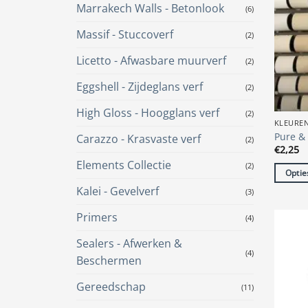
Marrakech Walls - Betonlook
(6)
Massif - Stuccoverf
(2)
Licetto - Afwasbare muurverf
(2)
Eggshell - Zijdeglans verf
(2)
High Gloss - Hoogglans verf
(2)
KLEURE
Pure & 
Carazzo - Krasvaste verf
(2)
€
2,25
Elements Collectie
(2)
Optie
Dit
Kalei - Gevelverf
(3)
produc
Primers
(4)
heeft
meerde
Sealers - Afwerken &
variatie
(4)
Beschermen
Deze
optie
Gereedschap
(11)
kan