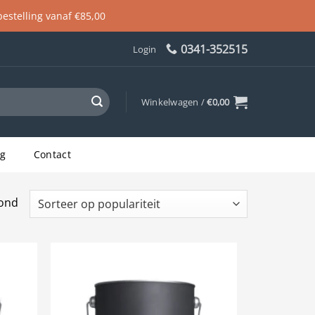
 bestelling vanaf €85,00
0341-352515
Login
Winkelwagen /
€
0,00
og
Contact
Gesorteerd
oond
op
populariteit