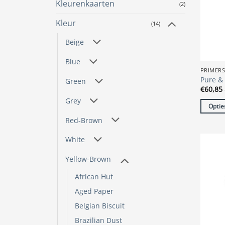
Kleurenkaarten
(2)
gekoze
worde
Kleur
(14)
op
de
Beige
produc
Blue
PRIMER
Pure & 
Green
€
60,85
Grey
Optie
Dit
Red-Brown
produc
White
heeft
meerde
Yellow-Brown
variatie
Deze
African Hut
optie
Aged Paper
kan
Belgian Biscuit
gekoze
Brazilian Dust
worde