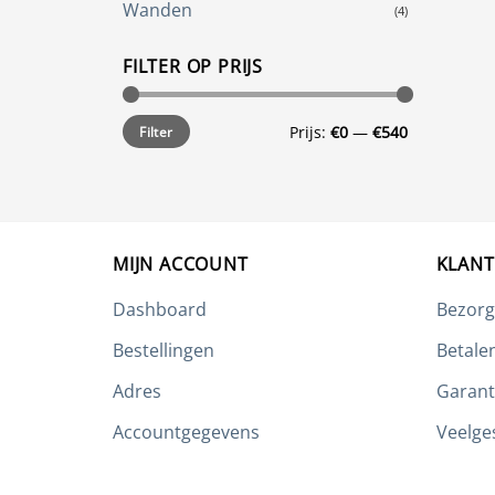
Wanden
(4)
FILTER OP PRIJS
Min.
Max.
Prijs:
€0
—
€540
Filter
prijs
prijs
MIJN ACCOUNT
KLANT
Dashboard
Bezorg
Bestellingen
Betale
Adres
Garant
Accountgegevens
Veelge