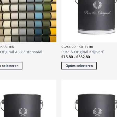
NKAARTEN
CLASSICO - KRIJTVERF
Original A5 kleurenstaal
Pure & Original Krijtverf
Prijsklasse:
€
13,80
-
€
332,80
€13,80
tot
s selecteren
Opties selecteren
€332,80
Dit
t
product
heeft
re
meerdere
s.
variaties.
Deze
optie
kan