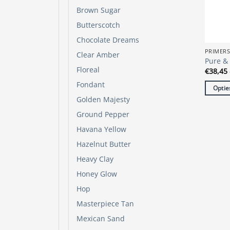
op
Brown Sugar
de
Butterscotch
produc
Chocolate Dreams
PRIMER
Clear Amber
Pure &
Floreal
€
38,45
Fondant
Optie
Golden Majesty
Dit
produc
Ground Pepper
heeft
Havana Yellow
meerde
Hazelnut Butter
variatie
Heavy Clay
Deze
optie
Honey Glow
kan
Hop
gekoze
Masterpiece Tan
worde
Mexican Sand
op