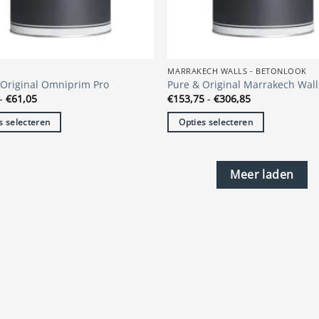
op
de
tpagina
productpagina
S
MARRAKECH WALLS - BETONLOOK
 Original Omniprim Pro
Pure & Original Marrakech Wall
Prijsklasse:
Prijsklasse:
-
€
61,05
€
153,75
-
€
306,85
€38,45
€153,75
tot
tot
s selecteren
Opties selecteren
€61,05
€306,85
Dit
t
product
heeft
Meer laden
re
meerdere
s.
variaties.
Deze
optie
kan
n
gekozen
n
worden
op