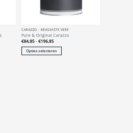
op
de
productpagina
CARAZZO - KRASVASTE VERF
s
Pure & Original Carazzo
Prijsklasse:
€
84,85
-
€
196,85
€84,85
tot
Opties selecteren
€196,85
Dit
product
heeft
meerdere
variaties.
Deze
optie
kan
gekozen
worden
op