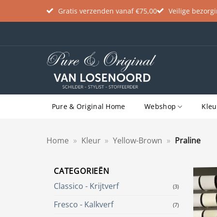
Gratis verzenden vanaf €75,00
Veilige bezorg
Ga
naar
inhoud
Pure & Original Home
Webshop
Kleu
Home
»
Kleur
»
Yellow-Brown
»
Praline
CATEGORIEËN
Classico - Krijtverf
(3)
Fresco - Kalkverf
(7)