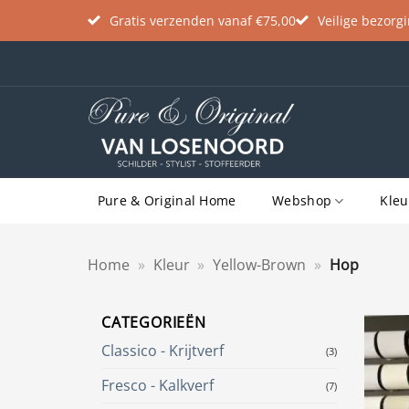
Gratis verzenden vanaf €75,00
Veilige bezorg
Ga
naar
inhoud
Pure & Original Home
Webshop
Kleu
Home
»
Kleur
»
Yellow-Brown
»
Hop
CATEGORIEËN
Classico - Krijtverf
(3)
Fresco - Kalkverf
(7)