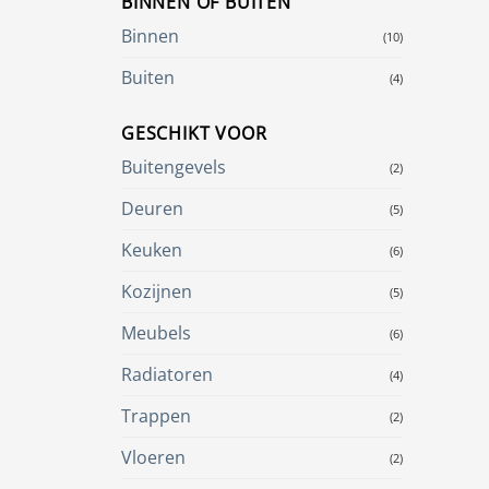
BINNEN OF BUITEN
Binnen
(10)
Buiten
(4)
GESCHIKT VOOR
Buitengevels
(2)
Deuren
(5)
Keuken
(6)
Kozijnen
(5)
Meubels
(6)
Radiatoren
(4)
Trappen
(2)
Vloeren
(2)