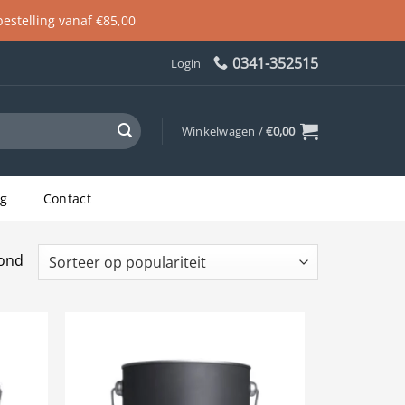
 bestelling vanaf €85,00
0341-352515
Login
Winkelwagen /
€
0,00
og
Contact
Gesorteerd
oond
op
populariteit