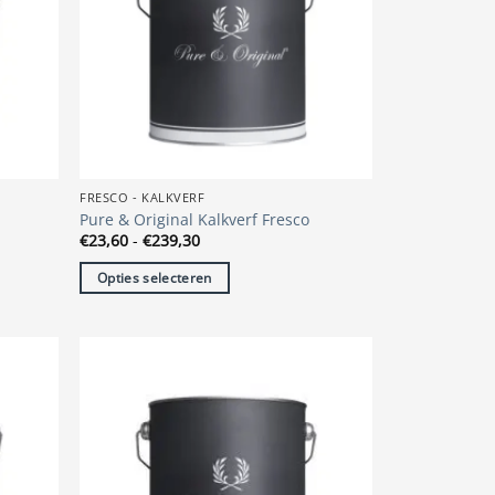
FRESCO - KALKVERF
Pure & Original Kalkverf Fresco
Prijsklasse:
€
23,60
-
€
239,30
€23,60
tot
Opties selecteren
€239,30
Dit
product
heeft
meerdere
variaties.
Deze
optie
kan