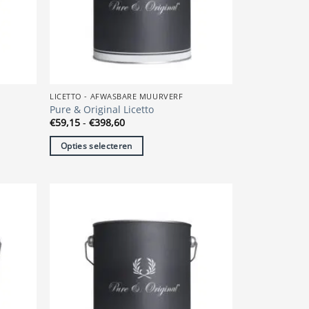
gekozen
worden
op
de
productpagina
LICETTO - AFWASBARE MUURVERF
Pure & Original Licetto
Prijsklasse:
€
59,15
-
€
398,60
€59,15
tot
Opties selecteren
€398,60
Dit
product
heeft
meerdere
variaties.
Deze
optie
kan
gekozen
worden