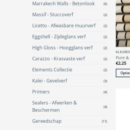
Marrakech Walls - Betonlook
(6)
Massif - Stuccoverf
(2)
Licetto - Afwasbare muurverf
(2)
Eggshell - Zijdeglans verf
(2)
High Gloss - Hoogglans verf
(2)
KLEURE
Pure & 
Carazzo - Krasvaste verf
(2)
€
2,25
Elements Collectie
(2)
Optie
Dit
Kalei - Gevelverf
(3)
produc
Primers
(4)
heeft
meerde
Sealers - Afwerken &
variatie
(4)
Beschermen
Deze
optie
Gereedschap
(11)
kan