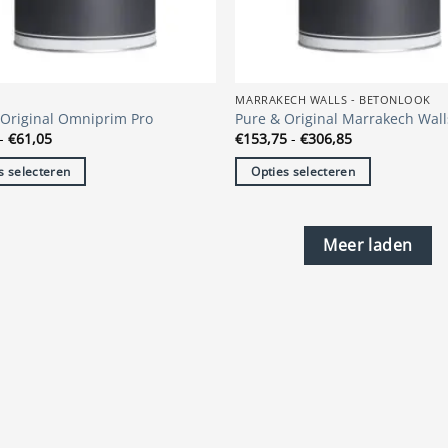
op
de
tpagina
productpagina
S
MARRAKECH WALLS - BETONLOOK
 Original Omniprim Pro
Pure & Original Marrakech Wall
Prijsklasse:
Prijsklasse:
-
€
61,05
€
153,75
-
€
306,85
€38,45
€153,75
tot
tot
s selecteren
Opties selecteren
€61,05
€306,85
Dit
t
product
heeft
Meer laden
re
meerdere
s.
variaties.
Deze
optie
kan
n
gekozen
n
worden
op