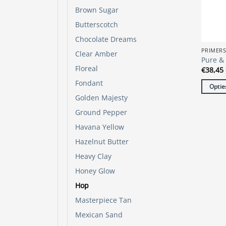
op
Brown Sugar
de
Butterscotch
produc
Chocolate Dreams
PRIMER
Clear Amber
Pure &
Floreal
€
38,45
Fondant
Optie
Golden Majesty
Dit
produc
Ground Pepper
heeft
Havana Yellow
meerde
Hazelnut Butter
variatie
Heavy Clay
Deze
optie
Honey Glow
kan
Hop
gekoze
Masterpiece Tan
worde
Mexican Sand
op