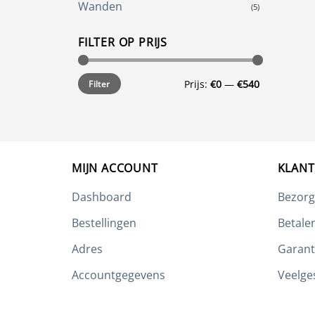
Wanden
(5)
FILTER OP PRIJS
Min.
Max.
Prijs:
€0
—
€540
Filter
prijs
prijs
MIJN ACCOUNT
KLANT
Dashboard
Bezorg
Bestellingen
Betale
Adres
Garant
Accountgegevens
Veelge