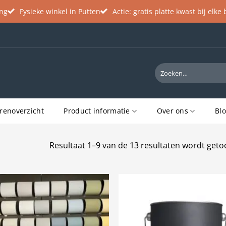
ing
Fysieke winkel in Putten
Actie: gratis platte kwast bij elke
Zoeken
naar:
renoverzicht
Product informatie
Over ons
Bl
Resultaat 1–9 van de 13 resultaten wordt get