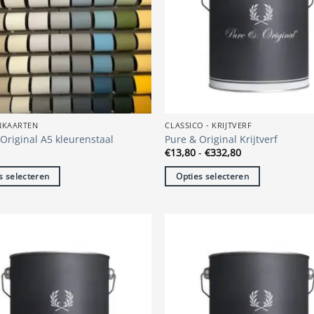
NKAARTEN
CLASSICO - KRIJTVERF
Original A5 kleurenstaal
Pure & Original Krijtverf
Prijsklasse:
€
13,80
-
€
332,80
€13,80
tot
s selecteren
Opties selecteren
€332,80
Dit
t
product
heeft
re
meerdere
s.
variaties.
Deze
optie
kan