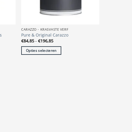
op
de
productpagina
CARAZZO - KRASVASTE VERF
s
Pure & Original Carazzo
Prijsklasse:
€
84,85
-
€
196,85
€84,85
tot
Opties selecteren
€196,85
Dit
product
heeft
meerdere
variaties.
Deze
optie
kan
gekozen
worden
op