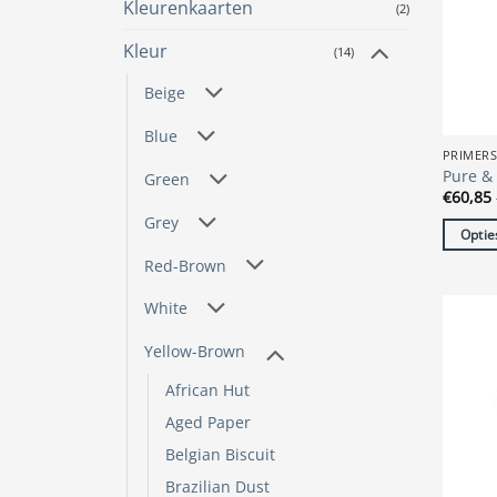
Kleurenkaarten
(2)
gekoze
worde
Kleur
(14)
op
de
Beige
produc
Blue
PRIMER
Pure & 
Green
€
60,85
Grey
Optie
Dit
Red-Brown
produc
White
heeft
meerde
Yellow-Brown
variatie
Deze
African Hut
optie
Aged Paper
kan
Belgian Biscuit
gekoze
Brazilian Dust
worde