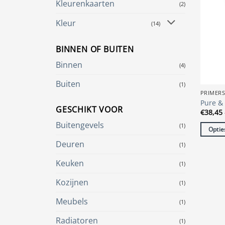
Kleurenkaarten
(2)
optie
kan
Kleur
(14)
gekoze
worde
BINNEN OF BUITEN
op
de
Binnen
(4)
produc
Buiten
(1)
PRIMER
Pure &
GESCHIKT VOOR
€
38,45
Buitengevels
(1)
Optie
Dit
Deuren
(1)
produc
Keuken
(1)
heeft
meerde
Kozijnen
(1)
variatie
Deze
Meubels
(1)
optie
Radiatoren
(1)
kan