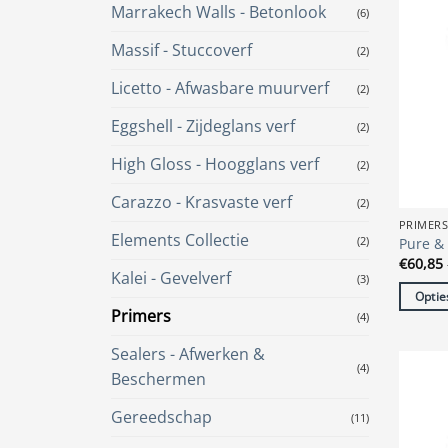
Marrakech Walls - Betonlook
(6)
Massif - Stuccoverf
(2)
Licetto - Afwasbare muurverf
(2)
Eggshell - Zijdeglans verf
(2)
High Gloss - Hoogglans verf
(2)
Carazzo - Krasvaste verf
(2)
PRIMER
Elements Collectie
(2)
Pure & 
€
60,85
Kalei - Gevelverf
(3)
Optie
Primers
(4)
Dit
produc
Sealers - Afwerken &
heeft
(4)
Beschermen
meerde
variatie
Gereedschap
(11)
Deze