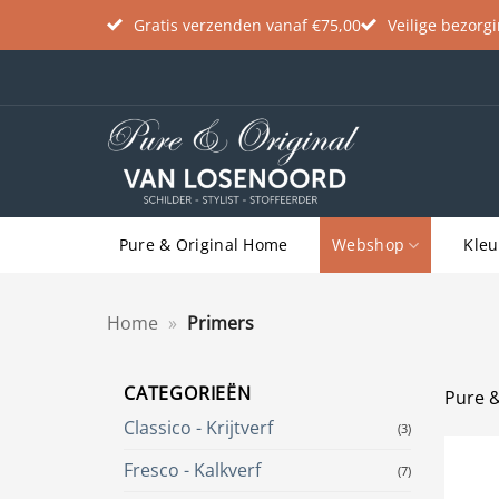
Gratis verzenden vanaf €75,00
Veilige bezorg
Ga
naar
inhoud
Pure & Original Home
Webshop
Kleu
Home
»
Primers
CATEGORIEËN
Pure &
Classico - Krijtverf
(3)
Fresco - Kalkverf
(7)