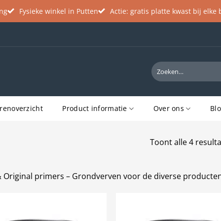
ing
Fysieke winkel in Putten
Actie: gratis platte kwast bij elke
Zoeken
naar:
renoverzicht
Product informatie
Over ons
Bl
Toont alle 4 result
 Original primers – Grondverven voor de diverse producte