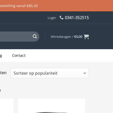
 bestelling vanaf €85,00
0341-352515
Login
Winkelwagen /
€
0,00
og
Contact
Gesorteerd
aten
op
populariteit
n