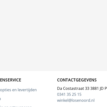
n
n
tpagina
ENSERVICE
CONTACTGEGEVENS
Da Costastraat 33 3881 JD 
opties en levertijden
0341 35 25 15
n
winkel@losenoord.nl