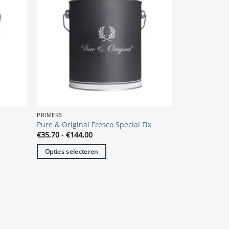
PRIMERS
Pure & Original Fresco Special Fix
Prijsklasse:
€
35,70
-
€
144,00
€35,70
tot
Opties selecteren
€144,00
Dit
product
heeft
meerdere
variaties.
Deze