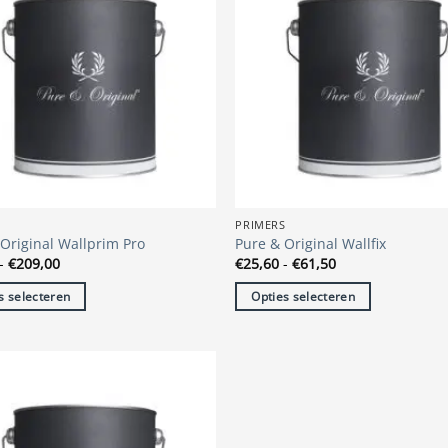
S
PRIMERS
Original Wallprim Pro
Pure & Original Wallfix
Prijsklasse:
Prijsklasse:
-
€
209,00
€
25,60
-
€
61,50
€60,85
€25,60
tot
tot
s selecteren
Opties selecteren
€209,00
€61,50
Dit
t
product
heeft
re
meerdere
s.
variaties.
Deze