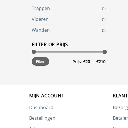
gekoze
Trappen
(1)
worde
op
Vloeren
(1)
de
Wanden
(2)
produc
FILTER OP PRIJS
Min.
Max.
Prijs:
€20
—
€210
Filter
prijs
prijs
MIJN ACCOUNT
KLANT
Dashboard
Bezorg
Bestellingen
Betale