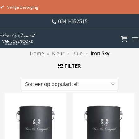
Veilige bezorging
Ga
0341-352515
naar
inhoud
Home
»
Kleur
»
Blue
»
Iron Sky
FILTER