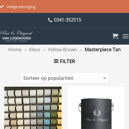
Veilige bezorging
Ga
0341-352515
naar
inhoud
Home
»
Kleur
»
Yellow-Brown
»
Masterpiece Tan
FILTER