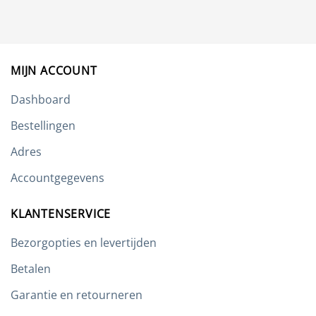
Deze
optie
kan
gekozen
worden
MIJN ACCOUNT
op
de
Dashboard
productpagina
Bestellingen
Adres
Accountgegevens
KLANTENSERVICE
Bezorgopties en levertijden
Betalen
Garantie en retourneren