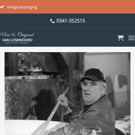
Veilige bezorging
Ga
0341-352515
naar
inhoud