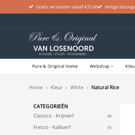
Gratis verzenden vanaf €75,00
Veilige bezorg
Ga
naar
inhoud
Pure & Original Home
Webshop
Kleu
Home
»
Kleur
»
White
»
Natural Rice
CATEGORIEËN
Classico - Krijtverf
(3)
Fresco - Kalkverf
(7)