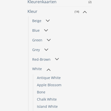
Kleurenkaarten
(2)
gekoze
worde
Kleur
(14)
op
de
Beige
produc
Blue
Green
Grey
Red-Brown
White
Antique White
Apple Blossom
Bone
Chalk White
Island White