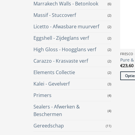
Marrakech Walls - Betonlook
(6)
Massif - Stuccoverf
(2)
Licetto - Afwasbare muurverf
(2)
Eggshell - Zijdeglans verf
(2)
High Gloss - Hoogglans verf
(2)
FRESCO 
Pure & 
Carazzo - Krasvaste verf
(2)
€
23,60
Elements Collectie
(2)
Optie
Dit
Kalei - Gevelverf
(3)
produc
Primers
(4)
heeft
meerde
Sealers - Afwerken &
variatie
(4)
Beschermen
Deze
optie
Gereedschap
(11)
kan