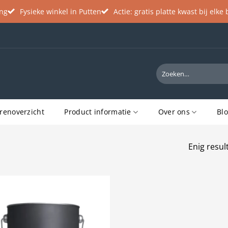
ing
Fysieke winkel in Putten
Actie: gratis platte kwast bij elke
Zoeken
naar:
renoverzicht
Product informatie
Over ons
Bl
Enig resul