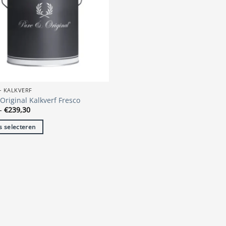
- KALKVERF
Original Kalkverf Fresco
Prijsklasse:
-
€
239,30
€23,60
tot
s selecteren
€239,30
t
re
s.