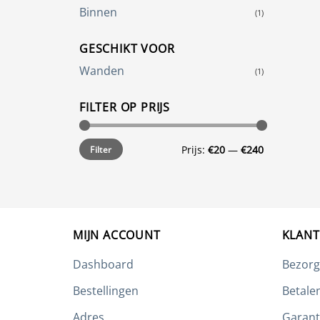
Binnen
(1)
GESCHIKT VOOR
Wanden
(1)
FILTER OP PRIJS
Min.
Max.
Prijs:
€20
—
€240
Filter
prijs
prijs
MIJN ACCOUNT
KLANT
Dashboard
Bezorg
Bestellingen
Betale
Adres
Garant