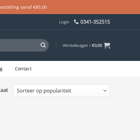
 bestelling vanaf €85,00
0341-352515
Login
Winkelwagen /
€
0,00
og
Contact
taat