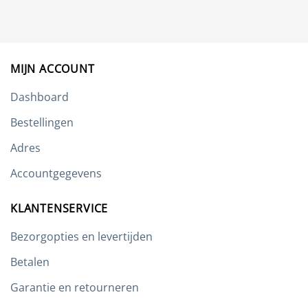
Deze
optie
kan
gekozen
worden
MIJN ACCOUNT
op
de
Dashboard
productpagina
Bestellingen
Adres
Accountgegevens
KLANTENSERVICE
Bezorgopties en levertijden
Betalen
Garantie en retourneren