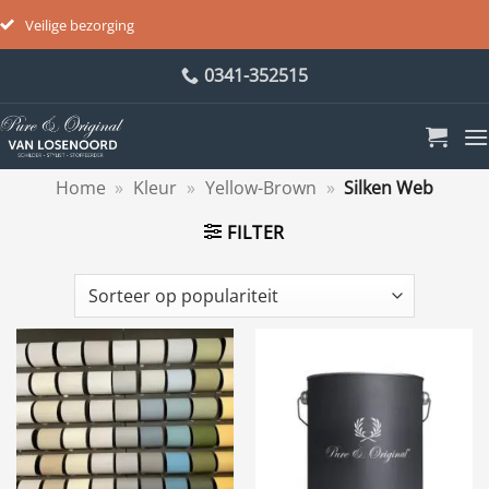
Veilige bezorging
Ga
0341-352515
naar
inhoud
Home
»
Kleur
»
Yellow-Brown
»
Silken Web
FILTER