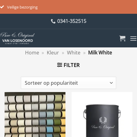
Veilige bezorging
Ga
0341-352515
naar
inhoud
Home
»
Kleur
»
White
»
Milk White
FILTER