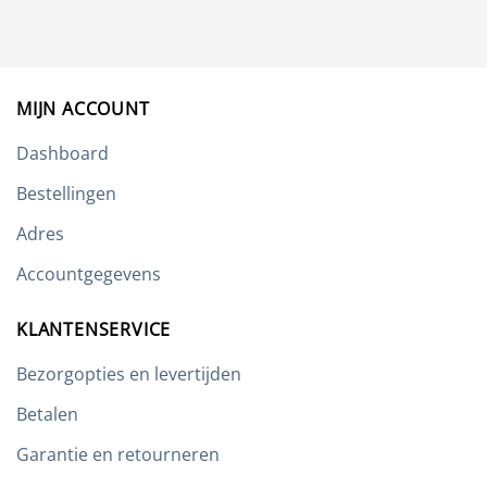
Deze
optie
kan
gekozen
worden
MIJN ACCOUNT
op
de
Dashboard
productpagina
Bestellingen
Adres
Accountgegevens
KLANTENSERVICE
Bezorgopties en levertijden
Betalen
Garantie en retourneren