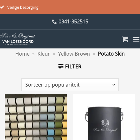
Veilige bezorging
Ga
0341-352515
naar
inhoud
Home
»
Kleur
»
Yellow-Brown
»
Potato Skin
FILTER