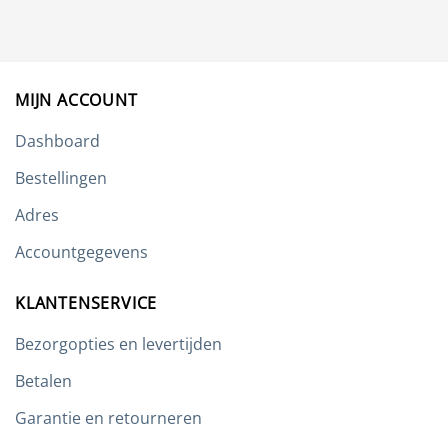
Deze
optie
kan
gekozen
worden
MIJN ACCOUNT
op
de
Dashboard
productpagina
Bestellingen
Adres
Accountgegevens
KLANTENSERVICE
Bezorgopties en levertijden
Betalen
Garantie en retourneren