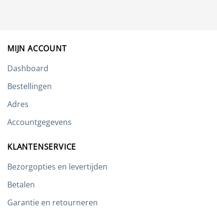
Deze
optie
kan
gekozen
worden
MIJN ACCOUNT
op
de
Dashboard
productpagina
Bestellingen
Adres
Accountgegevens
KLANTENSERVICE
Bezorgopties en levertijden
Betalen
Garantie en retourneren