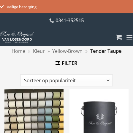
Veilige bezorging
Ga
0341-352515
naar
inhoud
Home
»
Kleur
»
Yellow-Brown
»
Tender Taupe
FILTER