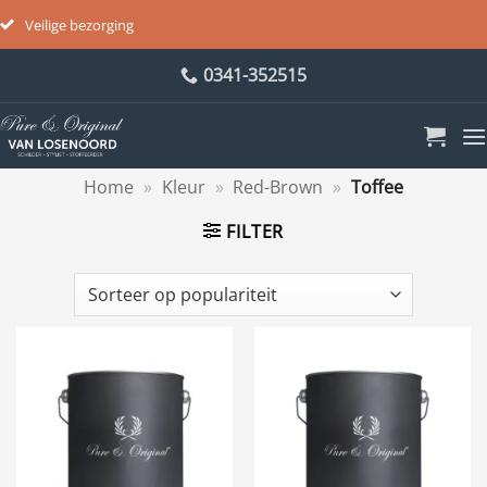
Veilige bezorging
Ga
0341-352515
naar
inhoud
Home
»
Kleur
»
Red-Brown
»
Toffee
FILTER