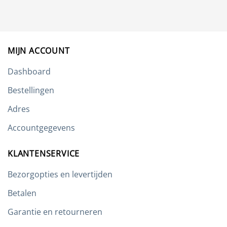
Deze
optie
kan
gekozen
worden
MIJN ACCOUNT
op
de
Dashboard
productpagina
Bestellingen
Adres
Accountgegevens
KLANTENSERVICE
Bezorgopties en levertijden
Betalen
Garantie en retourneren