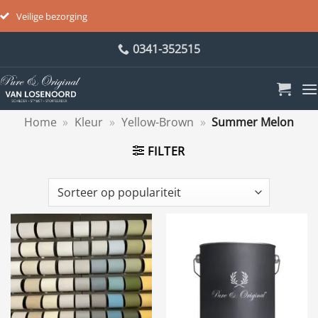
Veilige bezorging
Ga
0341-352515
naar
inhoud
Home
»
Kleur
»
Yellow-Brown
»
Summer Melon
FILTER