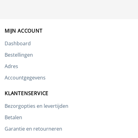
Deze
optie
kan
gekozen
worden
MIJN ACCOUNT
op
de
Dashboard
productpagina
Bestellingen
Adres
Accountgegevens
KLANTENSERVICE
Bezorgopties en levertijden
Betalen
Garantie en retourneren