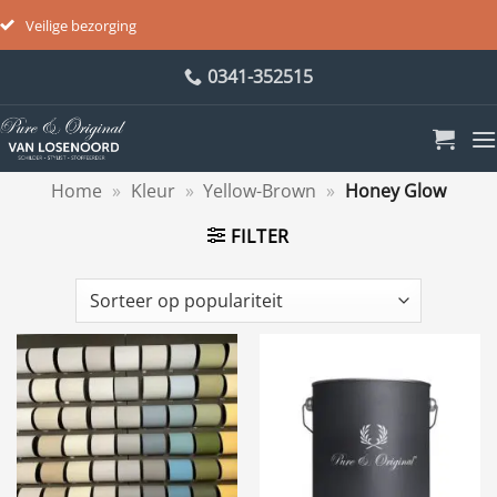
Veilige bezorging
Ga
0341-352515
naar
inhoud
Home
»
Kleur
»
Yellow-Brown
»
Honey Glow
FILTER