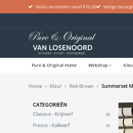
Gratis verzenden vanaf €75,00
Veilige bezorg
Ga
naar
inhoud
Pure & Original Home
Webshop
Kleu
Home
»
Kleur
»
Red-Brown
»
Summerset M
CATEGORIEËN
Classico - Krijtverf
(3)
Fresco - Kalkverf
(7)