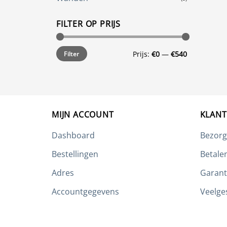
FILTER OP PRIJS
Min.
Max.
Prijs:
€0
—
€540
Filter
prijs
prijs
MIJN ACCOUNT
KLANT
Dashboard
Bezorg
Bestellingen
Betale
Adres
Garant
Accountgegevens
Veelge