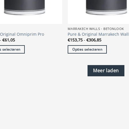
op
de
tpagina
productpagina
S
MARRAKECH WALLS - BETONLOOK
 Original Omniprim Pro
Pure & Original Marrakech Wall
Prijsklasse:
Prijsklasse:
-
€
61,05
€
153,75
-
€
306,85
€38,45
€153,75
tot
tot
s selecteren
Opties selecteren
€61,05
€306,85
Dit
t
product
heeft
Meer laden
re
meerdere
s.
variaties.
Deze
optie
kan
n
gekozen
n
worden
op