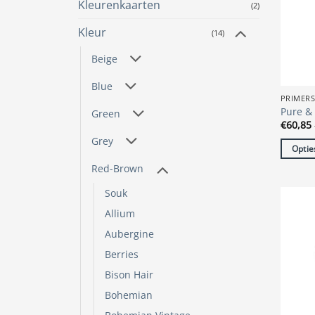
Kleurenkaarten
(2)
gekoze
worde
Kleur
(14)
op
de
Beige
produc
Blue
PRIMER
Pure & 
Green
€
60,85
Grey
Optie
Dit
Red-Brown
produc
Souk
heeft
Allium
meerde
variatie
Aubergine
Deze
Berries
optie
Bison Hair
kan
Bohemian
gekoze
worde