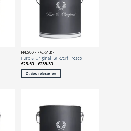
FRESCO - KALKVERF
Pure & Original Kalkverf Fresco
Prijsklasse:
€
23,60
-
€
239,30
€23,60
tot
Opties selecteren
€239,30
Dit
product
heeft
meerdere
variaties.
Deze
optie
kan