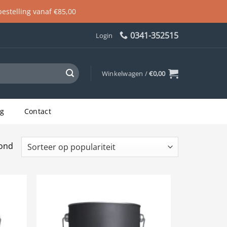
 bestelling vanaf €85,00
0341-352515
Login
Winkelwagen /
€
0,00
og
Contact
Gesorteerd
oond
op
populariteit