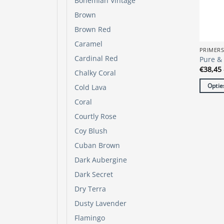
Bohemian Vintage
op
Brown
de
Brown Red
produc
Caramel
PRIMER
Cardinal Red
Pure &
€
38,45
Chalky Coral
Optie
Cold Lava
Dit
Coral
produc
Courtly Rose
heeft
Coy Blush
meerde
variatie
Cuban Brown
Deze
Dark Aubergine
optie
Dark Secret
kan
Dry Terra
gekoze
worde
Dusty Lavender
op
Flamingo