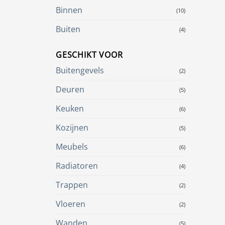
Binnen
(10)
Buiten
(4)
GESCHIKT VOOR
Buitengevels
(2)
Deuren
(5)
Keuken
(6)
Kozijnen
(5)
Meubels
(6)
Radiatoren
(4)
Trappen
(2)
Vloeren
(2)
Wanden
(5)