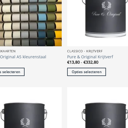
NKAARTEN
CLASSICO - KRIJTVERF
Original A5 kleurenstaal
Pure & Original Krijtverf
Prijsklasse:
€
13,80
-
€
332,80
€13,80
tot
s selecteren
Opties selecteren
€332,80
Dit
t
product
heeft
re
meerdere
s.
variaties.
Deze
optie
kan