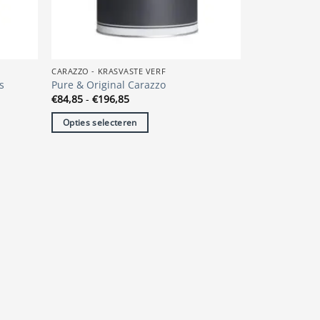
op
de
productpagina
CARAZZO - KRASVASTE VERF
s
Pure & Original Carazzo
Prijsklasse:
€
84,85
-
€
196,85
€84,85
tot
Opties selecteren
€196,85
Dit
product
heeft
meerdere
variaties.
Deze
optie
kan
gekozen
worden
op