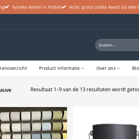
ing
Fysieke winkel in Putten
Actie: gratis platte kwast bij elke
Zoeken
naar:
renoverzicht
Product informatie
Over ons
Bl
Resultaat 1–9 van de 13 resultaten wordt get
auve