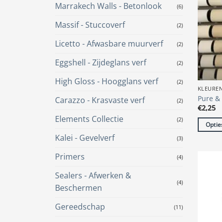
Marrakech Walls - Betonlook
(6)
Massif - Stuccoverf
(2)
Licetto - Afwasbare muurverf
(2)
Eggshell - Zijdeglans verf
(2)
High Gloss - Hoogglans verf
(2)
KLEURE
Pure & 
Carazzo - Krasvaste verf
(2)
€
2,25
Elements Collectie
(2)
Optie
Dit
Kalei - Gevelverf
(3)
produc
Primers
(4)
heeft
meerde
Sealers - Afwerken &
variatie
(4)
Beschermen
Deze
optie
Gereedschap
(11)
kan