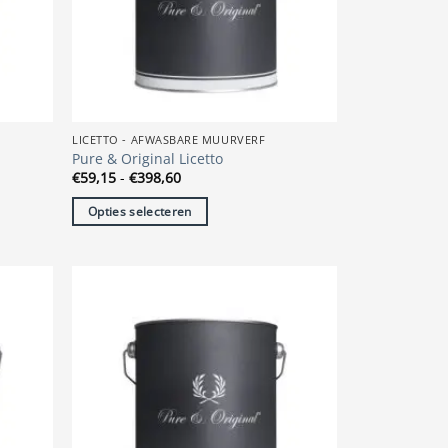
gekozen
worden
op
de
productpagina
LICETTO - AFWASBARE MUURVERF
Pure & Original Licetto
Prijsklasse:
€
59,15
-
€
398,60
€59,15
tot
Opties selecteren
€398,60
Dit
product
heeft
meerdere
variaties.
Deze
optie
kan
gekozen
worden