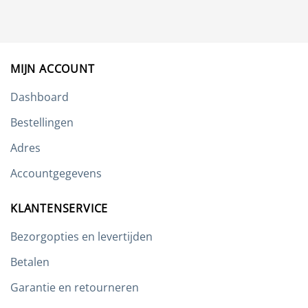
Deze
optie
kan
gekozen
worden
MIJN ACCOUNT
op
de
Dashboard
productpagina
Bestellingen
Adres
Accountgegevens
KLANTENSERVICE
Bezorgopties en levertijden
Betalen
Garantie en retourneren