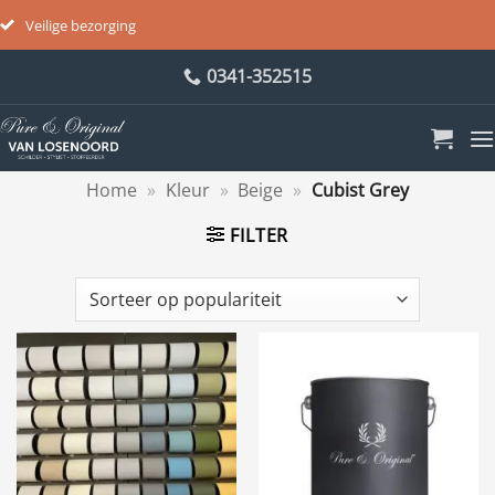
Veilige bezorging
Ga
0341-352515
naar
inhoud
Home
»
Kleur
»
Beige
»
Cubist Grey
FILTER