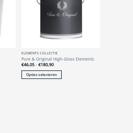
ELEMENTS COLLECTIE
Pure & Original High-Gloss Elements
Prijsklasse:
€
46,05
-
€
180,90
€46,05
tot
Opties selecteren
€180,90
Dit
product
heeft
meerdere
variaties.
Deze
optie
kan