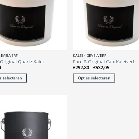
 GEVELVERF
KALEI - GEVELVERF
Original Quartz Kalei
Pure & Original Calx Kaleiverf
Prijsklasse:
0
€
292,80
-
€
532,05
€292,80
tot
s selecteren
Opties selecteren
€532,05
Dit
t
product
heeft
re
meerdere
s.
variaties.
Deze
optie
kan