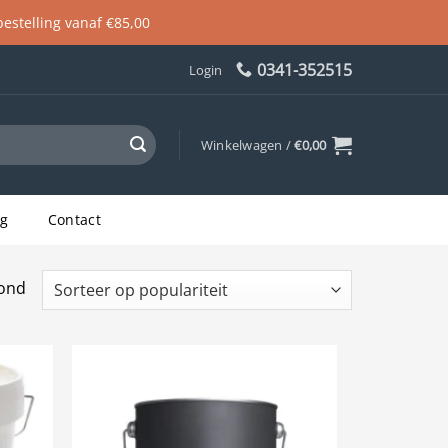
 bestelling vanaf €85,00
0341-352515
Login
Winkelwagen /
€
0,00
og
Contact
Gesorteerd
oond
op
populariteit