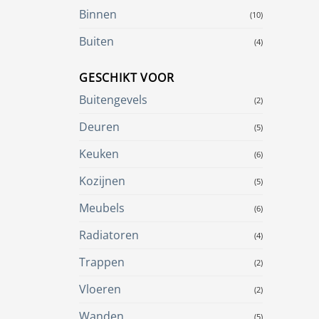
Binnen
(10)
Buiten
(4)
GESCHIKT VOOR
Buitengevels
(2)
Deuren
(5)
Keuken
(6)
Kozijnen
(5)
Meubels
(6)
Radiatoren
(4)
Trappen
(2)
Vloeren
(2)
Wanden
(5)