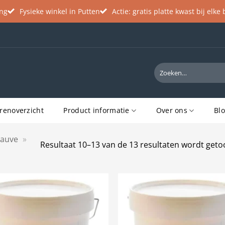
ing
Fysieke winkel in Putten
Actie: gratis platte kwast bij elke
Zoeken
naar:
renoverzicht
Product informatie
Over ons
Bl
auve
»
Resultaat 10–13 van de 13 resultaten wordt get