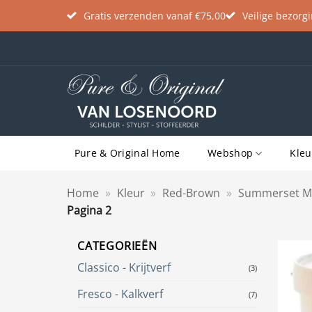
Gratis verzenden vanaf €75,00
Veilige bezorg
Ga
naar
inhoud
Pure & Original Home
Webshop
Kleu
Home
»
Kleur
»
Red-Brown
»
Summerset M
Pagina 2
CATEGORIEËN
Classico - Krijtverf
(3)
Fresco - Kalkverf
(7)