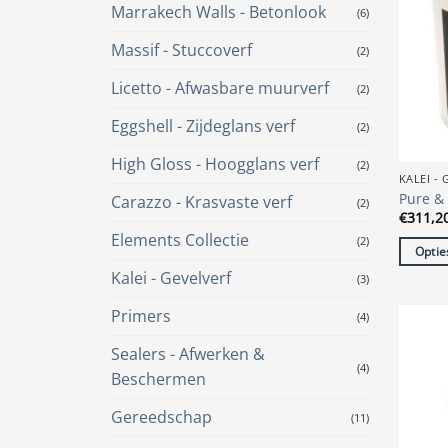
Marrakech Walls - Betonlook
(6)
Massif - Stuccoverf
(2)
Licetto - Afwasbare muurverf
(2)
Eggshell - Zijdeglans verf
(2)
High Gloss - Hoogglans verf
(2)
KALEI -
Pure & 
Carazzo - Krasvaste verf
(2)
€
311,2
Elements Collectie
(2)
Optie
Dit
Kalei - Gevelverf
(3)
produc
Primers
(4)
heeft
meerde
Sealers - Afwerken &
variatie
(4)
Beschermen
Deze
optie
Gereedschap
(11)
kan