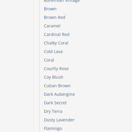
Bohemian Vintage
op
Brown
de
Brown Red
produc
Caramel
Cardinal Red
Chalky Coral
Cold Lava
Coral
Courtly Rose
Coy Blush
Cuban Brown
Dark Aubergine
Dark Secret
Dry Terra
Dusty Lavender
Flamingo