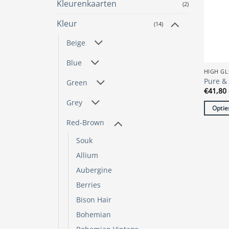
Kleurenkaarten
(2)
gekoze
worde
Kleur
(14)
op
de
Beige
produc
Blue
HIGH GL
Pure & 
Green
€
41,80
Grey
Optie
Dit
Red-Brown
produc
Souk
heeft
Allium
meerde
variatie
Aubergine
Deze
Berries
optie
Bison Hair
kan
Bohemian
gekoze
worde