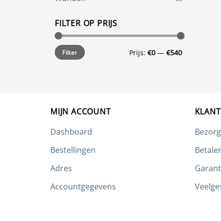
FILTER OP PRIJS
Min.
Max.
Prijs:
€0
—
€540
Filter
prijs
prijs
MIJN ACCOUNT
KLANT
Dashboard
Bezorg
Bestellingen
Betale
Adres
Garant
Accountgegevens
Veelge