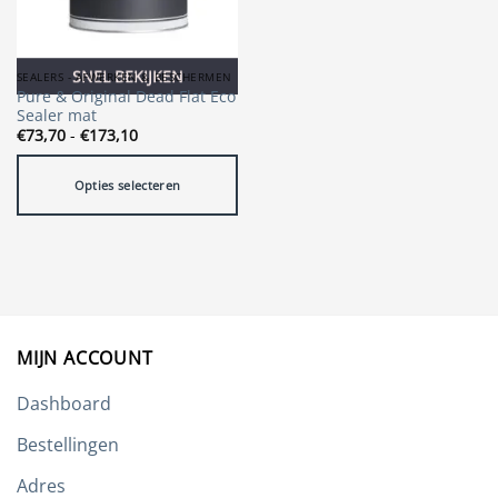
SNEL BEKIJKEN
SEALERS - AFWERKEN & BESCHERMEN
Pure & Original Dead Flat Eco
Sealer mat
Prijsklasse:
€
73,70
-
€
173,10
€73,70
tot
€173,10
Opties selecteren
Dit
product
heeft
meerdere
variaties.
Deze
MIJN ACCOUNT
optie
kan
Dashboard
gekozen
worden
Bestellingen
op
de
Adres