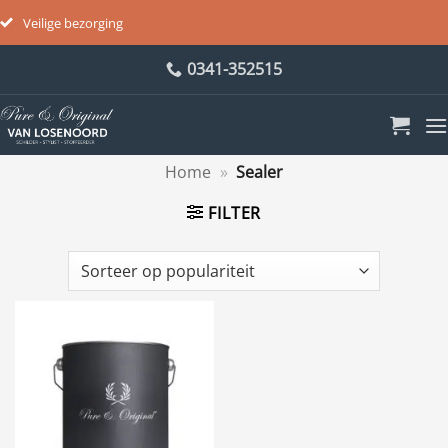
Veilige bezorging
Ga
0341-352515
naar
inhoud
Home
»
Sealer
FILTER