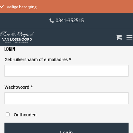
Veilige bezorging
Ga
0341-352515
naar
inhoud
LOGIN
Vereist
Gebruikersnaam of e-mailadres
*
Vereist
Wachtwoord
*
Onthouden
Login